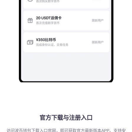
官方下载与注册入口
访问波币钱包下载入口官网，即可获取官方最新版本APP。支持安