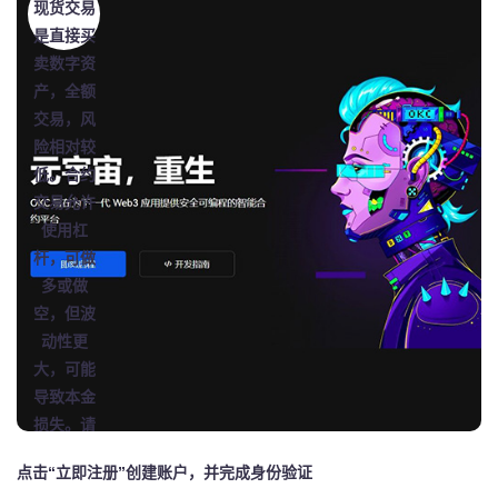
现货交易
是直接买
卖数字资
产，全额
交易，风
险相对较
低。合约
交易允许
使用杠
杆，可做
多或做
空，但波
动性更
大，可能
导致本金
损失。请
根据自身
点击“立即注册”创建账户，并完成身份验证
风险承受