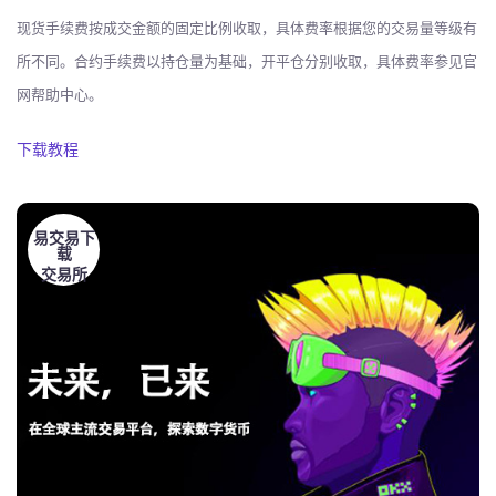
能力选
现货手续费按成交金额的固定比例收取，具体费率根据您的交易量等级有
择。
所不同。合约手续费以持仓量为基础，开平仓分别收取，具体费率参见官
网帮助中心。
下载教程
易交易下
载
交易所